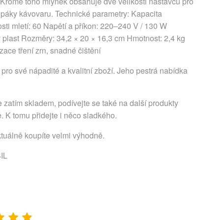
. Kromě toho mlýnek obsahuje dvě velikosti nástavců pro
o páky kávovaru. Technické parametry: Kapacita
sti mletí: 60 Napětí a příkon: 220–240 V / 130 W
ný plast Rozměry: 34,2 × 20 × 16,3 cm Hmotnost: 2,4 kg
zace tření zrn, snadné čištění
pro své nápadité a kvalitní zboží. Jeho pestrá nabídka
 zatím skladem, podívejte se také na další produkty
. K tomu přidejte i něco sladkého.
ktuálně koupíte velmi výhodně.
IL