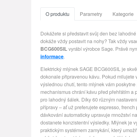
O produktu
Parametry
Kategorie
Dokážete si představit svůj den bez lahodné 
dokáže vždy postavit na nohy? Tak vždy vsaď
BCG600SIL
vyrábí výrobce Sage. Právě nyn
informace
.
Elektrický mlýnek SAGE BCG600SIL je skvěl
dokonale připravenou kávu. Pokud milujete v
výslednou chutí, tento mlýnek vám poskytne 
mechanismus chrání kávu před přehřátím a po
pro lahodný šálek. Díky 60 různým nastavení
přípravy – ať už preferujete espresso, frenc
dávkování automaticky upravuje množství na
dostanete konzistentní výsledky. Mlýnek je
praktickým systémem zamykání, který umož