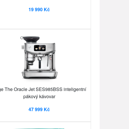
19 990 Kč
e The Oracle Jet SES985BSS inteligentní
pákový kávovar
47 999 Kč