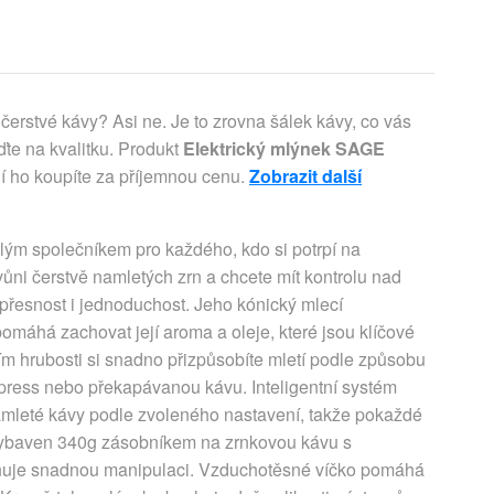
čerstvé kávy? Asi ne. Je to zrovna šálek kávy, co vás
te na kvalitku. Produkt
Elektrický mlýnek SAGE
í ho koupíte za příjemnou cenu.
Zobrazit další
ým společníkem pro každého, kdo si potrpí na
ůni čerstvě namletých zrn a chcete mít kontrolu nad
přesnost i jednoduchost. Jeho kónický mlecí
máhá zachovat její aroma a oleje, které jsou klíčové
m hrubosti si snadno přizpůsobíte mletí podle způsobu
h press nebo překapávanou kávu. Inteligentní systém
mleté kávy podle zvoleného nastavení, takže pokaždé
 vybaven 340g zásobníkem na zrnkovou kávu s
ňuje snadnou manipulaci. Vzduchotěsné víčko pomáhá