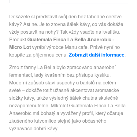
Dokážete si představit svůj den bez lahodné čerstvé
kávy? Asi ne. Je to zrovna šálek kávy, co vás dokáže
vždy postavit na nohy? Tak vždy vsaďte na kvalitku.
Produkt
Guatemala Finca La Bella Anaerobic -
Micro Lot
vyrábí výrobce Manu cafe. Právě nyní ho
koupíte za příjemnou cenu.
Zobrazit další informace
.
Zrno z farmy La Bella bylo zpracováno anaerobní
fermentací, tedy kvašením bez přístupu kyslíku.
Moderní způsob slaví úspěchy u baristů na celém
světě – dokáže totiž úžasně akcentovat aromatické
složky kávy, takže výsledný šálek chutná skutečně
nezapomenutelně. Mikrolot Guatemala Finca La Bella
Anaerobic má bohatý a vyvážený profil, který očaruje
zkušeného kávomilce stejně jako občasného
vyznavače dobré kávy.