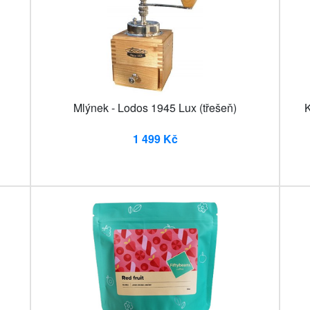
Mlýnek - Lodos 1945 Lux (třešeň)
K
1 499 Kč