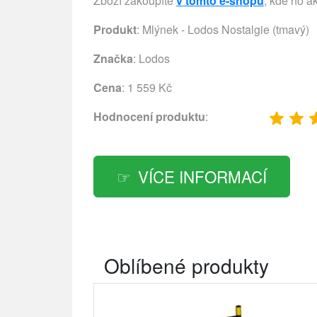
Zboží zakoupíte
v tomto e-shopu
, kde ho a
Produkt
: Mlýnek - Lodos Nostalgie (tmavý)
Značka
:
Lodos
Cena
: 1 559 Kč
Hodnocení produktu
:
VÍCE INFORMACÍ
Oblíbené produkty