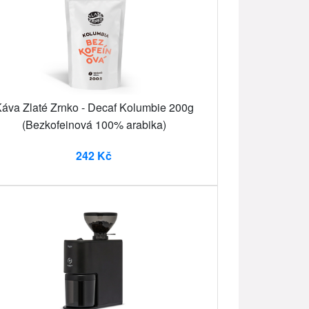
áva Zlaté Zrnko - Decaf Kolumbie 200g
(Bezkofeinová 100% arabika)
242 Kč