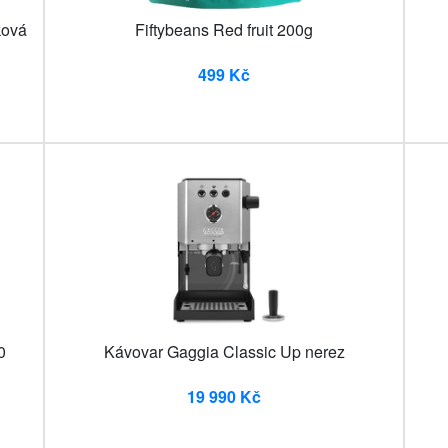
ková
Fiftybeans Red fruit 200g
499 Kč
0
Kávovar Gaggia Classic Up nerez
19 990 Kč