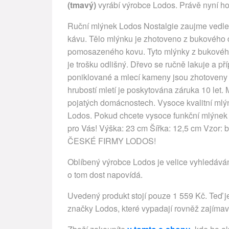
(tmavý)
vyrábí výrobce Lodos. Právě nyní ho
Ruční mlýnek Lodos Nostalgie zaujme vedle
kávu. Tělo mlýnku je zhotoveno z bukového d
pomosazeného kovu. Tyto mlýnky z bukového d
je trošku odlišný. Dřevo se ručně lakuje a pří
poniklované a mlecí kameny jsou zhotoveny z
hrubostí mletí je poskytována záruka 10 let. 
pojatých domácnostech. Vysoce kvalitní mlýn
Lodos. Pokud chcete vysoce funkční mlýnek n
pro Vás! Výška: 23 cm Šířka: 12,5 cm Vzo
ČESKÉ FIRMY LODOS!
Oblíbený výrobce Lodos je velice vyhledáván
o tom dost napovídá.
Uvedený produkt stojí pouze 1 559 Kč. Teď je
značky Lodos, které vypadají rovněž zajímavě