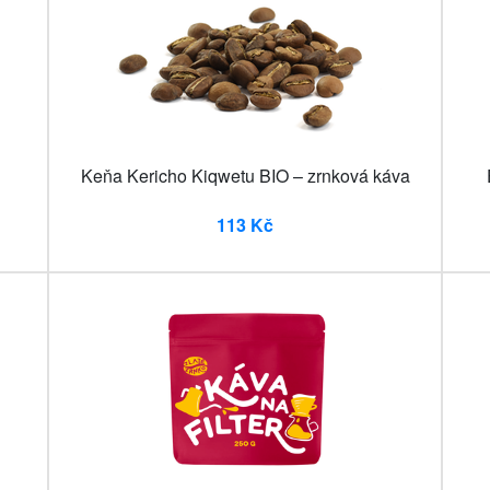
Keňa Kericho Kiqwetu BIO – zrnková káva
113 Kč