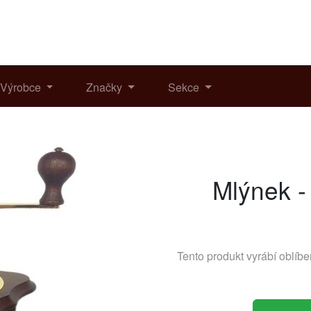
Výrobce
Značky
Sekce
Mlýnek -
Tento produkt vyrábí oblíb