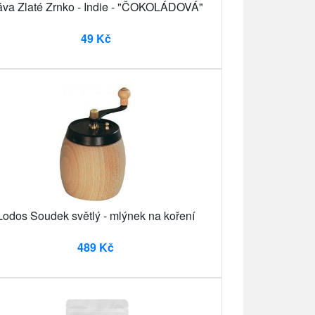
va Zlaté Zrnko - Indie - "ČOKOLÁDOVÁ"
49 Kč
Lodos Soudek světlý - mlýnek na koření
489 Kč