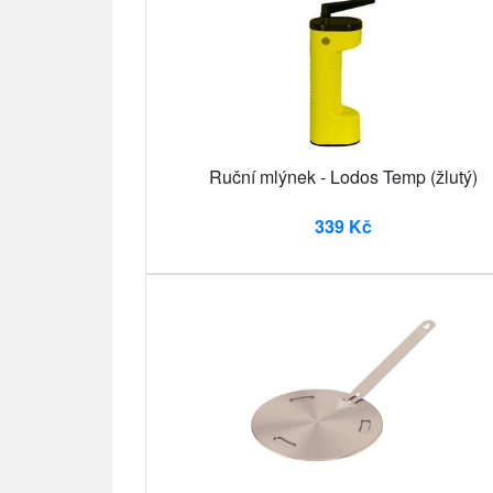
Ruční mlýnek - Lodos Temp (žlutý)
339 Kč