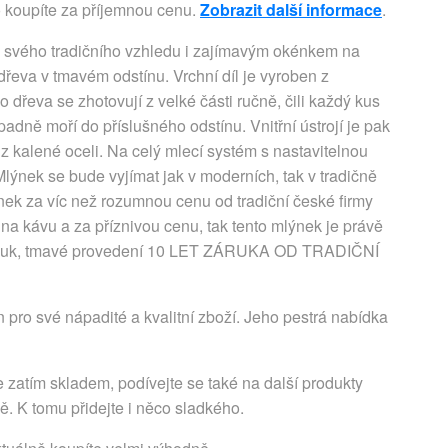
 koupíte za příjemnou cenu.
Zobrazit další informace
.
 svého tradičního vzhledu i zajímavým okénkem na
řeva v tmavém odstínu. Vrchní díl je vyroben z
řeva se zhotovují z velké části ručně, čili každý kus
padně moří do příslušného odstínu. Vnitřní ústrojí je pak
 kalené oceli. Na celý mlecí systém s nastavitelnou
Mlýnek se bude vyjímat jak v moderních, tak v tradičně
ek za víc než rozumnou cenu od tradiční české firmy
a kávu a za příznivou cenu, tak tento mlýnek je právě
r: buk, tmavé provedení 10 LET ZÁRUKA OD TRADIČNÍ
 pro své nápadité a kvalitní zboží. Jeho pestrá nabídka
 zatím skladem, podívejte se také na další produkty
. K tomu přidejte i něco sladkého.