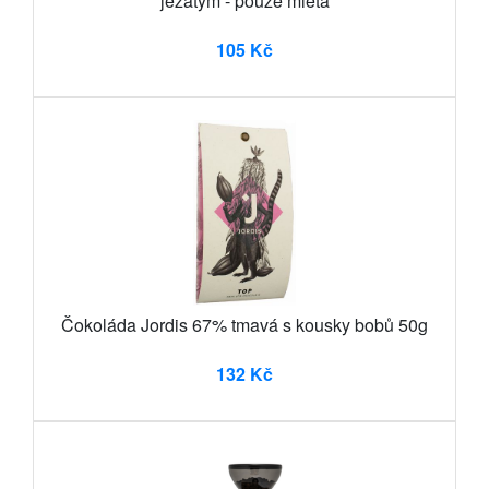
ježatým - pouze mletá
105 Kč
Čokoláda Jordis 67% tmavá s kousky bobů 50g
132 Kč