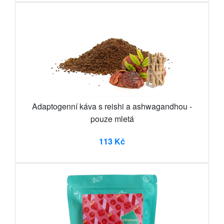
Adaptogenní káva s reishi a ashwagandhou -
pouze mletá
113 Kč