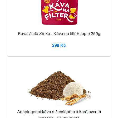
Káva Zlaté Zrnko - Káva na filtr Etiopie 250g
299 Kč
Adaptogenní káva s ženšenem a korálovcem