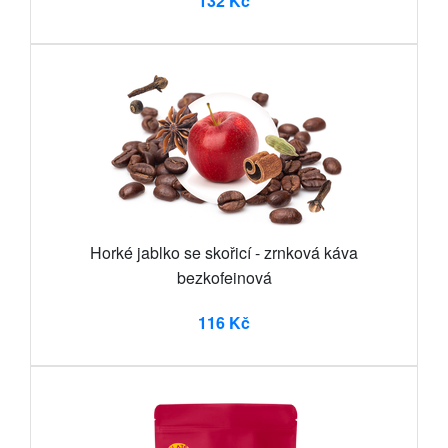
132 Kč
Horké jablko se skořicí - zrnková káva
bezkofeinová
116 Kč