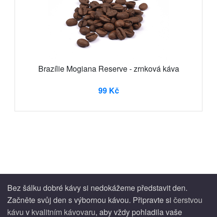
Brazílie Mogiana Reserve - zrnková káva
99 Kč
Bez šálku dobré kávy si nedokážeme představit den.
Začněte svůj den s výbornou kávou. Připravte si
čerstvou
kávu
v
kvalitním kávovaru
, aby vždy pohladila vaše