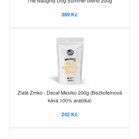
The Naughty Dog Summer blend 200g
389 Kč
Zlaté Zrnko - Decaf Mexiko 200g (Bezkofeinová
káva 100% arabika)
242 Kč